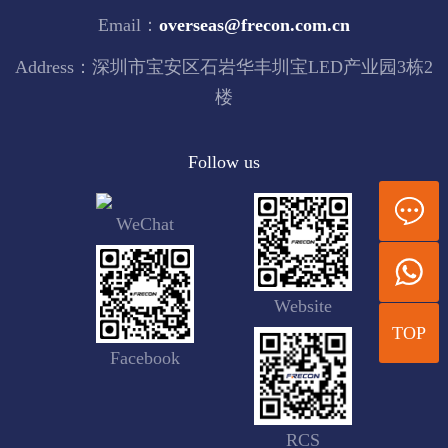
Email：
overseas@frecon.com.cn
Address：深圳市宝安区石岩华丰圳宝LED产业园3栋2
楼
Follow us
WeChat
Website
TOP
Facebook
RCS