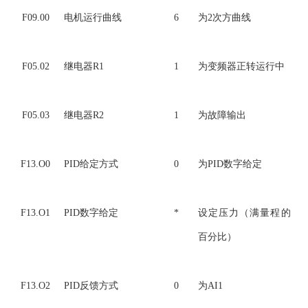
F09.00
电机运行曲线
6
为2次方曲线
F05.02
继电器R1
1
为变频器正转运行中
F05.03
继电器R2
1
为故障输出
F13.O0
PID给定方式
0
为PID数字给定
F13.O1
PID数字给定
*
设定压力（满量程的
百分比）
F13.O2
PID反馈方式
0
为AI1