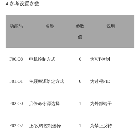
4.参考设置参数
功能码
名称
参数
说明
值
F00.O8
电机控制方式
0
为V/F控制
F01.O1
主频率源给定方式
6
为过程PID
F02.O0
启停命令源选择
1
为外部端子
F02.O2
正/反转控制选择
1
为禁止反转