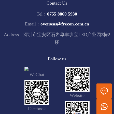
Contact Us
Tel：
0755 8860 5930
Email：
overseas@frecon.com.cn
Address：深圳市宝安区石岩华丰圳宝LED产业园3栋2
楼
Follow us
WeChat
Website
Facebook