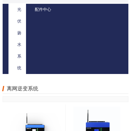
‹
›
光
配件中心
离
伏
网
扬
逆
水
变
系
系
统
统
离网逆变系统