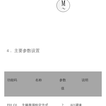
4．
主要参数设置
功能码
名称
参数
说明
值
F01.O1
主频率源给定方式
2
AI1调速