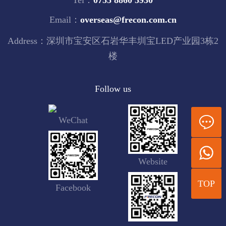
Tel：
0755 8860 5930
Email：
overseas@frecon.com.cn
Address：深圳市宝安区石岩华丰圳宝LED产业园3栋2
楼
Follow us
WeChat
Website
TOP
Facebook