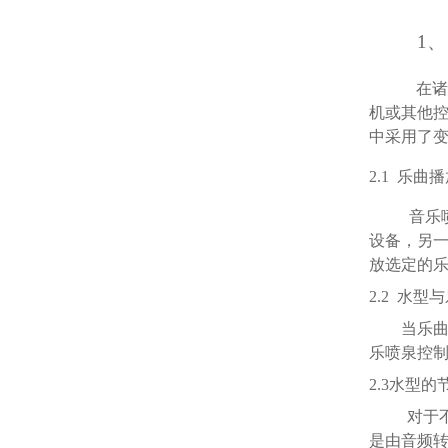
1
在诸
机或其他
中采用了
2.1
乐曲播
音乐
设备，另
放选定的
2.2
水型与
当乐
乐喷泉
控
2.3
水型的
对于
是由
音频