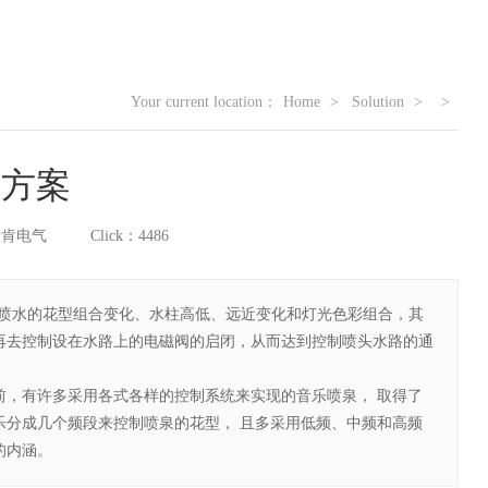
Your current location：
Home
Solution
决方案
孚瑞肯电气
Click：4486
制喷水的花型组合变化、水柱高低、远近变化和灯光色彩组合，其
再去控制设在水路上的电磁阀的启闭，从而达到控制喷头水路的通
前，有许多采用各式各样的控制系统来实现的音乐喷泉， 取得了
乐分成几个频段来控制喷泉的花型， 且多采用低频、中频和高频
的内涵。