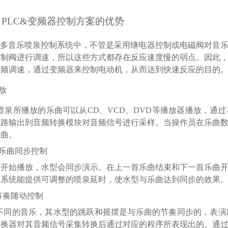
、
PLC&变频器控制方案的优势
多音乐喷泉控制系统中，不管是采用继电器控制或电磁阀对音
控制阀进行调速，所以这些方式都存在反应速度慢的弱点。因此
变频调速，通过变频器来控制电动机，从而达到快速反应的目的
放
喷泉所播放的乐曲可以从
CD
、
VCD
、
DVD
等播放器播放，通过
一路输出到
音频
转换模块对音频信号进行采样。当操作员在乐曲
乐曲。
乐曲同步控制
曲开始播放，水型会同步演示。在上一首乐曲结束和下一首乐曲
制系统能提供可调整的
喷泉
延时，使水型与乐曲达到同步的效果
节奏随动控制
不同的音乐，其水型的跳跃和摇摆是与乐曲的节奏同步的，表演
转换器
对其音频信号采集转换后通过对应的程序所表现出的。通