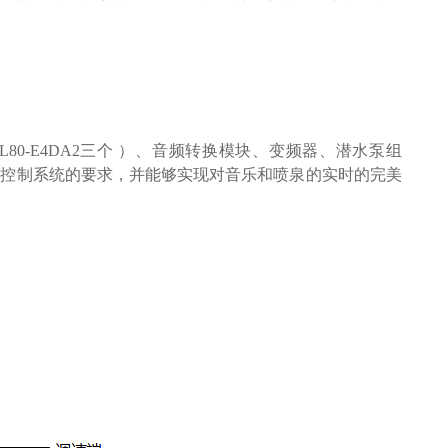
L80-E4DA2
三个
）
、
音频
转换模块
、
变频
器、潜水泵
组
到控制系统的要求，并能够实现对音乐和喷泉的实时的完美