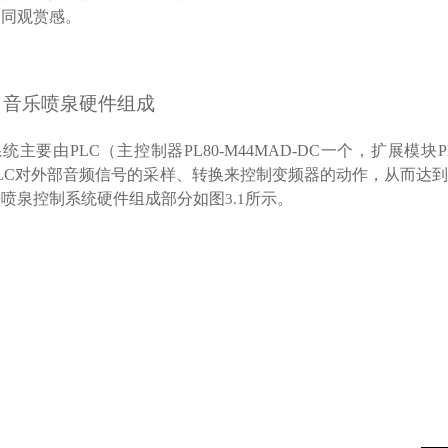
不同观赏感。
、
音乐喷泉硬件组成
系统
主要
由
PLC
（
主控制器
PL80-M44MAD-DC
一个，扩展模块
P
LC
对外部音频信号的采样、转换来控制变频器的动作，从而达
乐喷泉控制系统硬件组成部分如图
所示。
3.
1