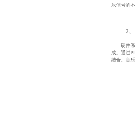
乐信号的
2
硬件
成。
通过
P
结合。
音