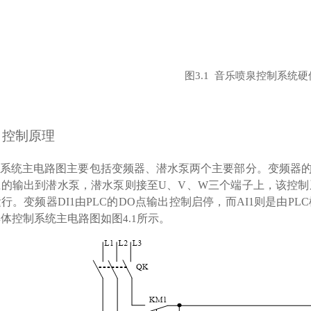
图
3.
1
音乐喷泉控制系统硬
、
控制原理
系统主电路图主要包括变频器、潜水泵两个主要部分。变频器
应的输出到潜水泵，潜水泵则接至
U
、
V
、
W
三个端子上，该控制
运行。变频器
DI1
由
PLC
的
DO
点输出控制启停，而
AI1
则是由
PLC
具体控制系统主电路图如图
所示。
4.
1