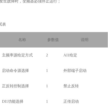
发生故障时，变频器必须停止运行；
试表
名称
参数值
说明
主频率源给定方式
2
AI1
给定
启动命令源选择
1
外部端子启动
正反转控制选择
1
禁止反转
DI1
功能选择
1
正传启动