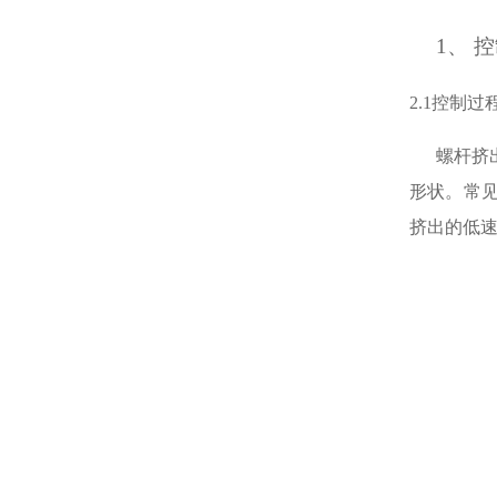
1、
控
2.1
控制过
螺杆挤
形状。常
挤出的低