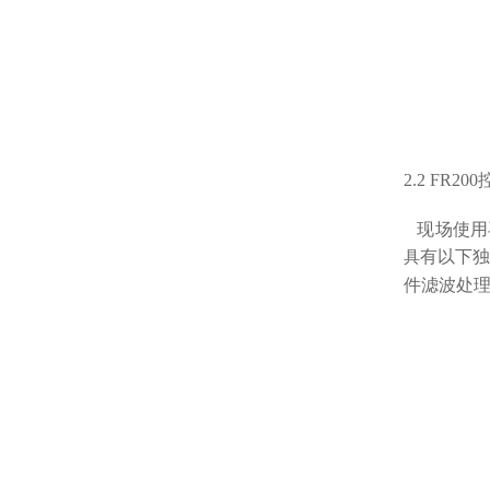
2.2 FR200
现场使用
有以下独
具
件滤波处