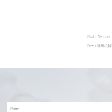
Next：No more
Prev：球磨机