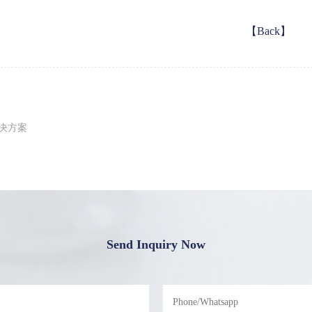
【Back】
解决方案
Send Inquiry Now