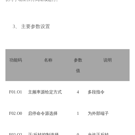
3、
主要参数设置
功能码
名称
参数
说明
值
F01.O1
主频率源给定方式
4
多段指令
F02.O0
启停命令源选择
1
为外部端子
F02.O2
正/反转控制选择
0
允许正反转