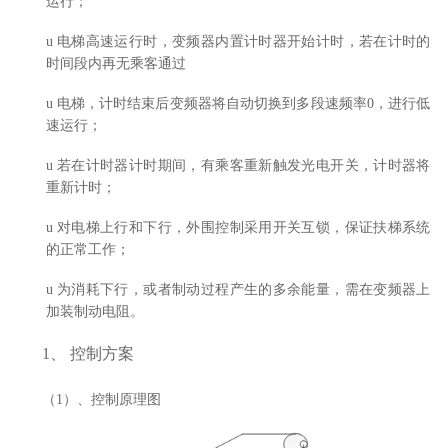
运行；
u
电梯高速运行时，变频器内置计时器开始计时，若在计时的
时间段内再无乘客通过
u
电梯，计时结束后变频器将自动切换到多段速频率
0
，进行低
速运行；
u
若在计时器计时期间，有乘客重新触发光电开关，计时器将
重新计时；
u
对电梯上行和下行，外围控制采用开关互锁，保证扶梯系统
的正常工作；
u
为消耗下行，或者制动过程产生的多余能量，需在变频器上
加装制动电阻。
1、
控制方案
（
1
）、控制原理图