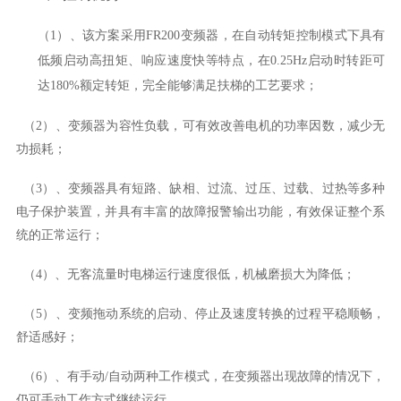
（
1）、
该方案采用
FR200
变频器，在自动
转矩
控制模式下具有
低频启动
高
扭矩、响应速度快等特点，在
0.
25
Hz启动时转距可
达1
8
0%额定转矩，完全能够满足扶梯的工艺要求
；
（
2）、
变频器为容性负载，可有效改善电机的功率因数，减少无
功损耗
；
（
3）、
变频器具有
短路、缺相、
过流、过压、过载、过热等多种
电子保护装置，并具有丰富的故障报警输出功能，有效保证整个系
统的正常运行
；
（
4）、
无客流量时电梯运行速度很低，机械磨损大为降低
；
（
5）、
变频拖动系统的启动、停止及速度转换的过程平稳顺畅，
舒适感好
；
（
6）、
有手动
/自动两种工作模式，在变频器出现故障的情况下，
仍可手动工作方式继续运行。