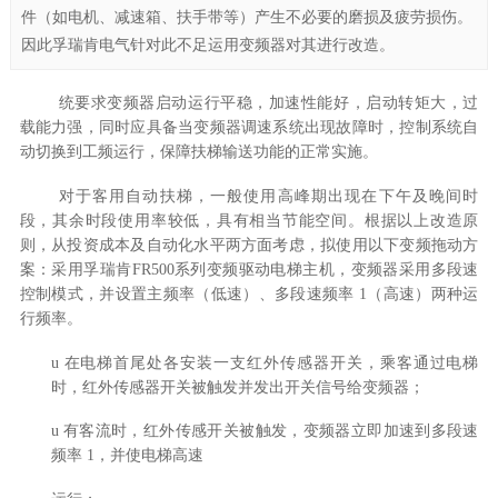
件（如电机、减速箱、扶手带等）产生不必要的磨损及疲劳损伤。
因此孚瑞肯电气针对此不足运用变频器对其进行改造。
统要求变频器启动运行平稳，加速性能好，启动转矩大，过
载能力强，同时应具备当变频器调速系统出现故障时，控制系统自
动切换到工频运行，保障扶梯输送功能的正常实施。
对于客用自动扶梯，一般使用高峰期出现在下午及晚间时
段，其余时段使用率较低，具有相当节能空间。根据以上改造原
则，从投资成本及自动化水平两方面考虑，拟使用以下变频拖动方
案：采用
孚瑞肯
FR500系列
变频驱动电梯主机，变频器采用多段速
控制模式，并设置主频率（低速）、多段速频率
1（高速）两种运
行频率
。
u
在电梯首尾处各安装一支红外传感器开关，乘客通过电梯
时，红外传感器开关被触发并发出开关信号给变频器；
u
有客流时，红外传感开关被触发，变频器立即加速到多段速
频率
1
，并使电梯高速