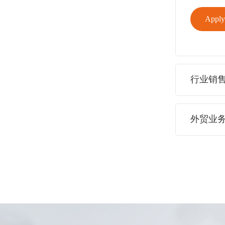
Appl
行业销
外贸业