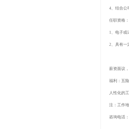
4、结合
任职资格
1、电子或
2、具有一
薪资面议
福利：五
人性化的
注：工作地
咨询电话：07