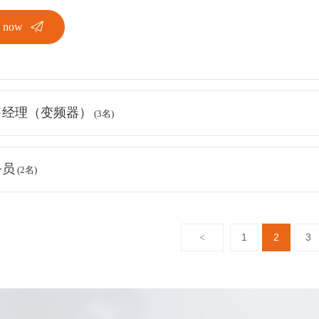
y now
售经理（变频器）
(3名)
务员
(2名)
1
2
3
<